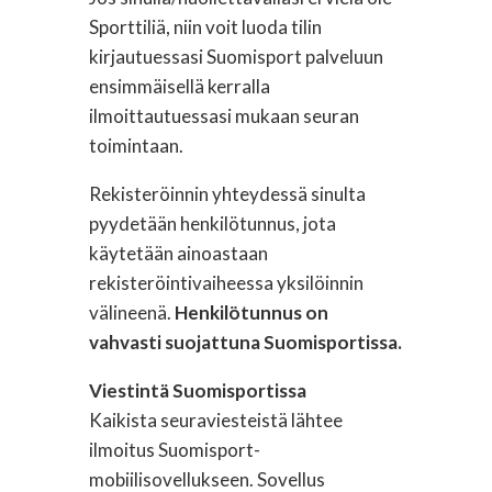
Sporttiliä, niin voit luoda tilin
kirjautuessasi Suomisport palveluun
ensimmäisellä kerralla
ilmoittautuessasi mukaan seuran
toimintaan.
Rekisteröinnin yhteydessä sinulta
pyydetään henkilötunnus, jota
käytetään ainoastaan
rekisteröintivaiheessa yksilöinnin
välineenä.
Henkilötunnus on
vahvasti suojattuna Suomisportissa.
Viestintä Suomisportissa
Kaikista seuraviesteistä lähtee
ilmoitus Suomisport-
mobiilisovellukseen. Sovellus