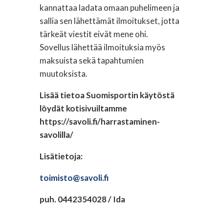
kannattaa ladata omaan puhelimeen ja
sallia sen lähettämät ilmoitukset, jotta
tärkeät viestit eivät mene ohi.
Sovellus lähettää ilmoituksia myös
maksuista sekä tapahtumien
muutoksista.
Lisää tietoa Suomisportin käytöstä
löydät kotisivuiltamme
https://savoli.fi/harrastaminen-
savolilla/
Lisätietoja:
toimisto@savoli.fi
puh. 0442354028 / Ida