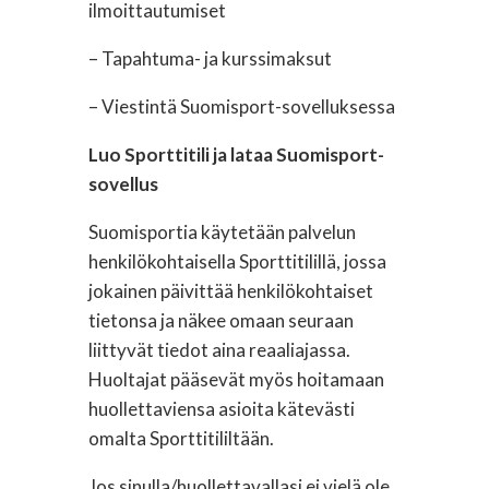
ilmoittautumiset
– Tapahtuma- ja kurssimaksut
– Viestintä Suomisport-sovelluksessa
Luo Sporttitili ja lataa Suomisport-
sovellus
Suomisportia käytetään palvelun
henkilökohtaisella Sporttitilillä, jossa
jokainen päivittää henkilökohtaiset
tietonsa ja näkee omaan seuraan
liittyvät tiedot aina reaaliajassa.
Huoltajat pääsevät myös hoitamaan
huollettaviensa asioita kätevästi
omalta Sporttitililtään.
Jos sinulla/huollettavallasi ei vielä ole