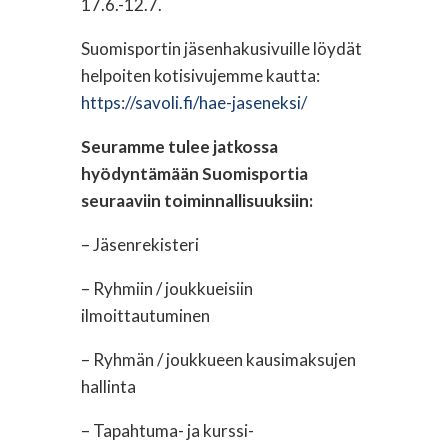
17.6.-12.7.
Suomisportin jäsenhakusivuille löydät
helpoiten kotisivujemme kautta:
https://savoli.fi/hae-jaseneksi/
Seuramme tulee jatkossa
hyödyntämään Suomisportia
seuraaviin toiminnallisuuksiin:
– Jäsenrekisteri
– Ryhmiin / joukkueisiin
ilmoittautuminen
– Ryhmän / joukkueen kausimaksujen
hallinta
– Tapahtuma- ja kurssi-