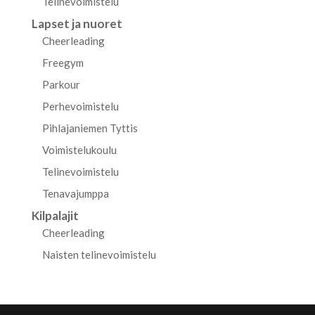
Telinevoimistelu
Lapset ja nuoret
Cheerleading
Freegym
Parkour
Perhevoimistelu
Pihlajaniemen Tyttis
Voimistelukoulu
Telinevoimistelu
Tenavajumppa
Kilpalajit
Cheerleading
Naisten telinevoimistelu