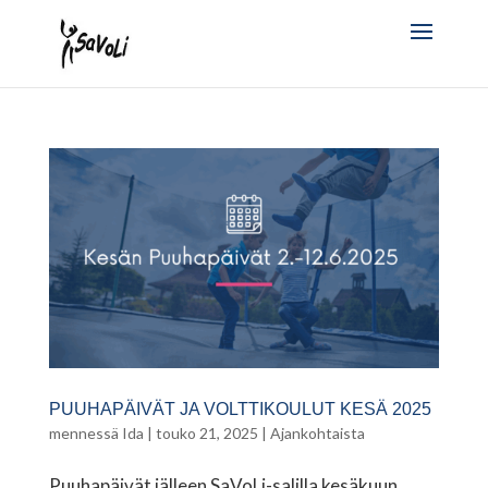
PUUHAPÄIVÄT JA VOLTTIKOULUT KESÄ 2025
mennessä
Ida
|
touko 21, 2025
|
Ajankohtaista
Puuhapäivät jälleen SaVoLi-salilla kesäkuun