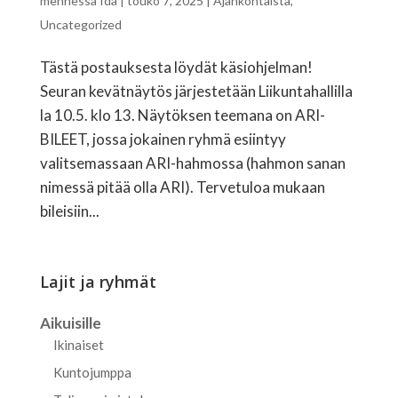
mennessä
Ida
|
touko 7, 2025
|
Ajankohtaista
,
Uncategorized
Tästä postauksesta löydät käsiohjelman!
Seuran kevätnäytös järjestetään Liikuntahallilla
la 10.5. klo 13. Näytöksen teemana on ARI-
BILEET, jossa jokainen ryhmä esiintyy
valitsemassaan ARI-hahmossa (hahmon sanan
nimessä pitää olla ARI). Tervetuloa mukaan
bileisiin...
Lajit ja ryhmät
Aikuisille
Ikinaiset
Kuntojumppa