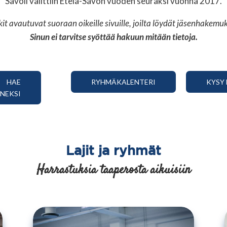
Savoli valittiin Etelä-Savon vuoden seuraksi vuonna 2017.
it avautuvat suoraan oikeille sivuille, joilta löydät jäsenhakem
Sinun ei tarvitse syöttää hakuun mitään tietoja.
HAE
RYHMÄKALENTERI
KYSY 
ENEKSI
Lajit ja ryhmät
Harrastuksia taaperosta aikuisiin