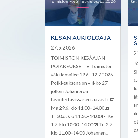
KESÄN AUKIOLOAJAT
S
S
27.5.2026
2
TOIMISTON KESÄAJAN
J
POIKKEUKSET ☀️ Toimiston
S
väki lomailee 19.6.–12.7.2026.
O
Poikkeuksena on viikko 27,
k
jolloin Johanna on
jä
tavoitettavissa seuraavasti: 📅
E
Ma 29.6. klo 11.00–14.00📅
i
Ti 30.6. klo 11.30–14.00📅 Ke
p
1.7. klo 10.00–14.00📅 To 2.7.
o
klo 11.00–14.00 Johannan...