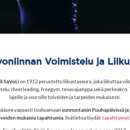
onlinnan Voimistelu ja Liik
li SaVoLi
on 1912 perustettu liikuntaseura, joka liikuttaa viiko
stelu, cheerleading, freegym, tenavajumppa sekä perheakro.
lajeille ja seuroille toiveiden ja tarpeiden mukaisesti.
a pääsee vapaasti touhuamaan
sunnuntaisin Puuhapäivissä ja 
iveiden mukaisia tapahtumia
, lisätietoa löydät
tapahtumat