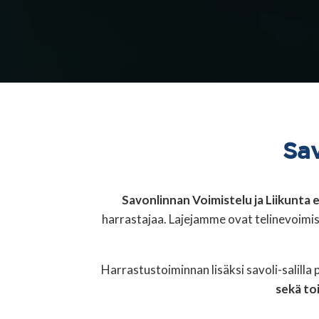
Sav
Savonlinnan Voimistelu ja Liikunta e
harrastajaa. Lajejamme ovat telinevoimi
Harrastustoiminnan lisäksi savoli-salill
sekä to