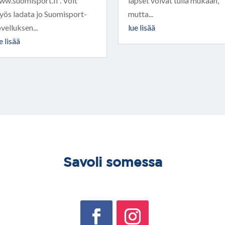
w.suomisport.fi . Voit
lapset voivat tulla mukaan,
yös ladata jo Suomisport-
mutta...
velluksen...
lue lisää
e lisää
Savoli somessa