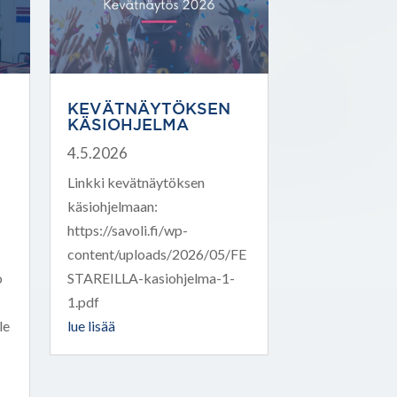
KEVÄTNÄYTÖKSEN
KÄSIOHJELMA
4.5.2026
Linkki kevätnäytöksen
käsiohjelmaan:
https://savoli.fi/wp-
content/uploads/2026/05/FE
o
STAREILLA-kasiohjelma-1-
1.pdf
le
lue lisää