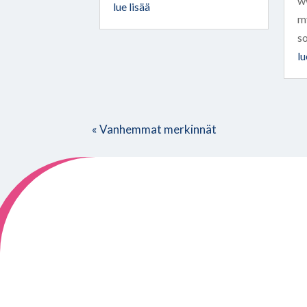
ww
lue lisää
m
so
lu
« Vanhemmat merkinnät