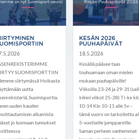
IIRTYMINEN
KESÄN 2026
UOMISPORTIIN
PUUHAPÄIVÄT
7.5.2026
18.5.2026
ÄSENREKISTERIMME
Kesällä pääsee taas
IIRTYY SUOMISPORTTIIN
touhuamaan oman mielen
lemme siirtymässä Hoikasta
mukaan puuhapäiville!
äyttämään uutta
Viikoilla 23-24 ja 29-31 (sali
senrekisteriä, Suomisportia.
kiinni viikot 25-28) Ti-ke kl
nnen uuden kauden
10-14 Klo 10-11 alle 5v –
lmoittautumisen alkamista
tämä vuoro on tarkoitettu al
ääset jo luomaan tunnukset
5-vuotiaille jumppareille.
soitteessa
Saman perheen vanhemmat