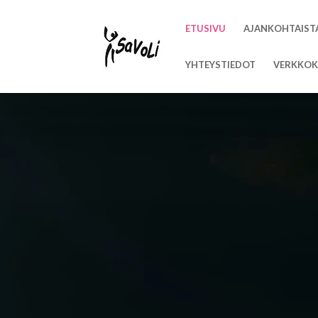
ETUSIVU
AJANKOHTAIST
YHTEYSTIEDOT
VERKKOK
Videotoistin