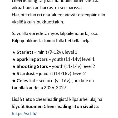
cheerleading tarjoaa mahdollisuuden viettää
aikaa hauskan harrastuksen parissa.
Harjoittelun eri osa-alueet vievät eteenpäin niin
yksilöä kuin joukkuettakin.
Savolilla voi edetä myös kilpailemaan lajissa.
Kilpajoukkueita toimii tällä hetkellä neljä:
★
Starlets
– minit (9-12v), level 1
★
Sparkling Stars
– youth (11-14v) level 1
★
Shooting Stars
– youth (11-14v) level 2
★
Stardust
– juniorit (14-18v), level 2
★
Celestial
– seniorit (yli 16v), joukkue on
tauolla kaudella 2026-2027
Lisää tietoa cheerleadingistä kilpaurheilulajina
löydät
Suomen Cheerleadingliiton sivuilta:
https://scl.fi/