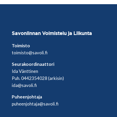
Savonlinnan
Voimistelu ja Liikunta
Toimisto
toimisto@savoli.fi
Seurakoordinaattori
Ida Vänttinen
Puh. 0442354028 (arkisin)
ida@savoli.fi
Puheenjohtaja
puheenjohtaja@savoli.fi