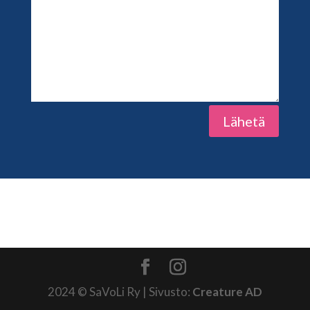
Lähetä
2024 © SaVoLi Ry | Sivusto:
Creature AD