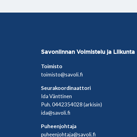
Savonlinnan
Voimistelu ja Liikunta
Toimisto
toimisto@savoli.fi
Seurakoordinaattori
Ida Vänttinen
Puh. 0442354028 (arkisin)
ida@savoli.fi
Puheenjohtaja
puheenjohtaja@savoli.fi