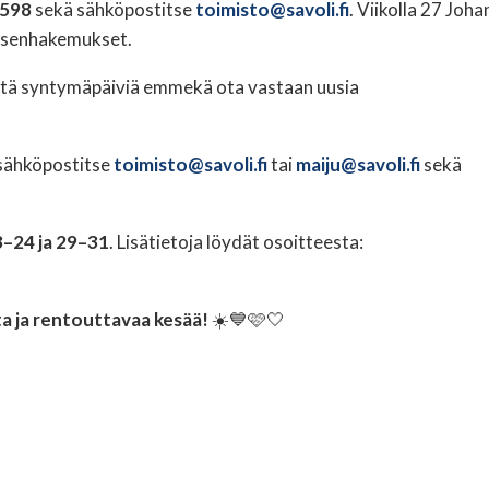
1598
sekä sähköpostitse
toimisto@savoli.fi
. Viikolla 27 Joh
jäsenhakemukset.
tä syntymäpäiviä emmekä ota vastaan uusia
 sähköpostitse
toimisto@savoli.fi
tai
maiju@savoli.fi
sekä
3–24 ja 29–31
. Lisätietoja löydät osoitteesta:
sta ja rentouttavaa kesää!
☀️💙🩷🤍