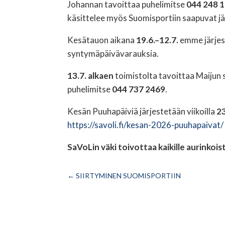
Johannan tavoittaa puhelimitse
044 248 
käsittelee myös Suomisportiin saapuvat 
Kesätauon aikana
19.6.–12.7.
emme järjes
syntymäpäivävarauksia.
13.7. alkaen
toimistolta tavoittaa Maijun
puhelimitse
044 737 2469
.
Kesän Puuhapäiviä järjestetään viikoilla
2
https://savoli.fi/kesan-2026-puuhapaivat/
SaVoLin väki toivottaa kaikille aurinkoi
←
SIIRTYMINEN SUOMISPORTIIN