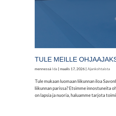
TULE MEILLE OHJAAJAKS
mennessä
Ida
|
maalis 17, 2026
|
Ajankohtaista
Tule mukaan luomaan liikunnan iloa Savonli
liikunnan parissa? Etsimme innostuneita oh
on lapsia ja nuoria, haluamme tarjota toimi