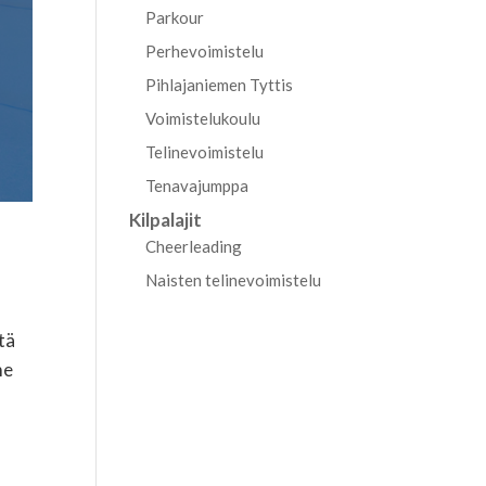
Parkour
Perhevoimistelu
Pihlajaniemen Tyttis
Voimistelukoulu
Telinevoimistelu
Tenavajumppa
Kilpalajit
Cheerleading
Naisten telinevoimistelu
tä
me