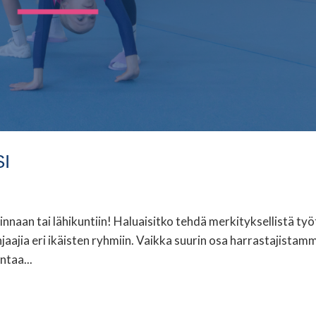
I
nnaan tai lähikuntiin! Haluaisitko tehdä merkityksellistä työ
jaajia eri ikäisten ryhmiin. Vaikka suurin osa harrastajistam
ntaa...