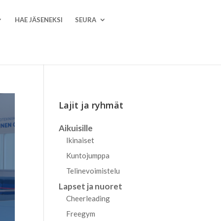
HAE JÄSENEKSI
SEURA
Lajit ja ryhmät
Aikuisille
Ikinaiset
Kuntojumppa
Telinevoimistelu
Lapset ja nuoret
Cheerleading
Freegym