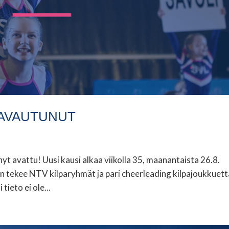
 AVAUTUNUT
t avattu! Uusi kausi alkaa viikolla 35, maanantaista 26.8.
 tekee NTV kilparyhmät ja pari cheerleading kilpajoukkuett
tieto ei ole...