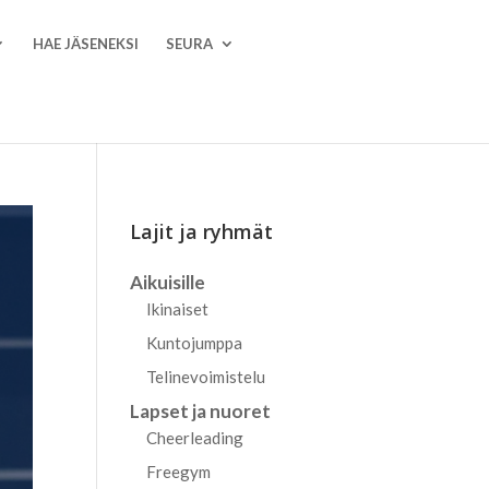
HAE JÄSENEKSI
SEURA
Lajit ja ryhmät
Aikuisille
Ikinaiset
Kuntojumppa
Telinevoimistelu
Lapset ja nuoret
Cheerleading
Freegym