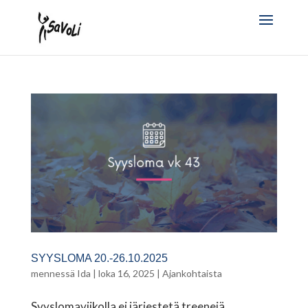
SYYSLOMA 20.-26.10.2025
mennessä
Ida
|
loka 16, 2025
|
Ajankohtaista
Syyslomaviikolla ei järjestetä treenejä.