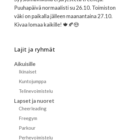
Puuhapäivä normaalisti su 26.10. Toimiston
väki on paikalla jälleen maanantaina 27.10.
Kivaa lomaa kaikille! 🍁🍂😍
Lajit ja ryhmät
Aikuisille
Ikinaiset
Kuntojumppa
Telinevoimistelu
Lapset ja nuoret
Cheerleading
Freegym
Parkour
Perhevoimistelu