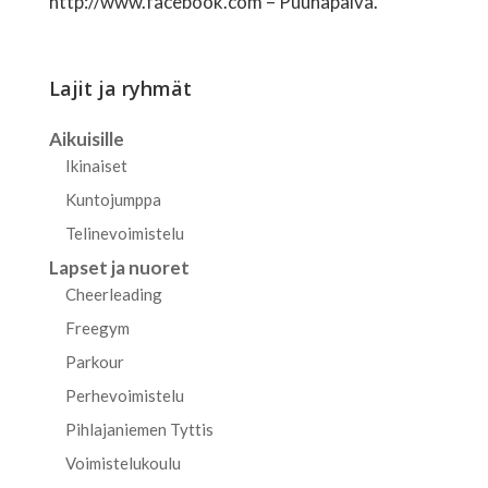
http://www.facebook.com – Puuhapäivä.
Lajit ja ryhmät
Aikuisille
Ikinaiset
Kuntojumppa
Telinevoimistelu
Lapset ja nuoret
Cheerleading
Freegym
Parkour
Perhevoimistelu
Pihlajaniemen Tyttis
Voimistelukoulu