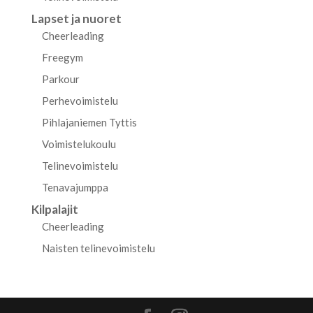
Lapset ja nuoret
Cheerleading
Freegym
Parkour
Perhevoimistelu
Pihlajaniemen Tyttis
Voimistelukoulu
Telinevoimistelu
Tenavajumppa
Kilpalajit
Cheerleading
Naisten telinevoimistelu