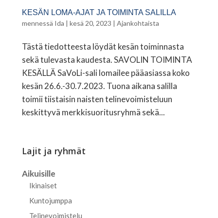
KESÄN LOMA-AJAT JA TOIMINTA SALILLA
mennessä
Ida
|
kesä 20, 2023
|
Ajankohtaista
Tästä tiedotteesta löydät kesän toiminnasta
sekä tulevasta kaudesta. SAVOLIN TOIMINTA
KESÄLLÄ SaVoLi-sali lomailee pääasiassa koko
kesän 26.6.-30.7.2023. Tuona aikana salilla
toimii tiistaisin naisten telinevoimisteluun
keskittyvä merkkisuoritusryhmä sekä...
Lajit ja ryhmät
Aikuisille
Ikinaiset
Kuntojumppa
Telinevoimistelu