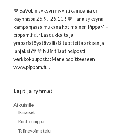
💙 SaVoLin syksyn myyntikampanja on
käynnissä 25.9.–26.10.! 💙 Tänä syksynä
kampanjassa mukana kotimainen PippaM –
pippam.fi👉 Laadukkaita ja
ympäristöystävällisiä tuotteita arkeen ja
lahjaksi 🎁 🩷 Näin tilaat helposti
verkkokaupasta: Mene osoitteeseen
www.pippam.fi...
Lajit ja ryhmät
Aikuisille
Ikinaiset
Kuntojumppa
Telinevoimistelu