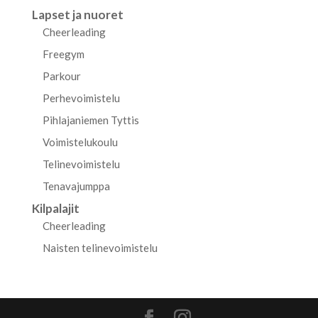
Lapset ja nuoret
Cheerleading
Freegym
Parkour
Perhevoimistelu
Pihlajaniemen Tyttis
Voimistelukoulu
Telinevoimistelu
Tenavajumppa
Kilpalajit
Cheerleading
Naisten telinevoimistelu