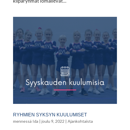
kilparyhmät lomailevat...
RYHMIEN SYKSYN KUULUMISET
mennessä
Ida
|
joulu 9, 2022
|
Ajankohtaista