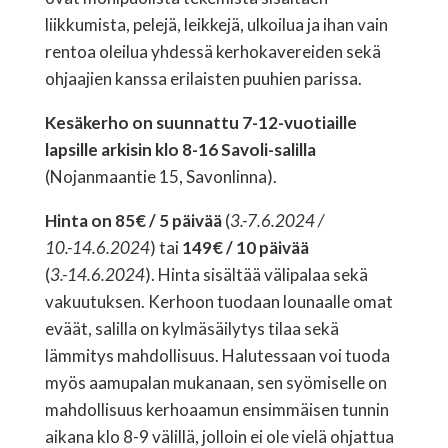
liikkumista, pelejä, leikkejä, ulkoilua ja ihan vain
rentoa oleilua yhdessä kerhokavereiden sekä
ohjaajien kanssa erilaisten puuhien parissa.
Kesäkerho on suunnattu 7-12-vuotiaille
lapsille arkisin klo 8-16 Savoli-salilla
(Nojanmaantie 15, Savonlinna).
Hinta on 85€ / 5 päivää
(
3.-7.6.2024 /
10.-14.6.2024
) tai
149€ / 10 päivää
(
3.-14.6.2024
). Hinta sisältää välipalaa sekä
vakuutuksen. Kerhoon tuodaan lounaalle omat
eväät, salilla on kylmäsäilytys tilaa sekä
lämmitys mahdollisuus. Halutessaan voi tuoda
myös aamupalan mukanaan, sen syömiselle on
mahdollisuus kerhoaamun ensimmäisen tunnin
aikana klo 8-9 välillä, jolloin ei ole vielä ohjattua