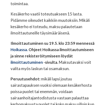
toimintaa.
Kesäkerho vaatii toteutuakseen 15 lasta.
Pidämme oikeudet kaikkiin muutoksiin. Mikäli
kesäkerho ei toteudu, maksu palautetaan
ilmoittautuneille täysimääräisenä.
Ilmoittautuminen su 19.5. klo 23:59 mennessä
Hoikassa.
Ohjeet Hoikassa ilmoittautumiseen
ja sinne rekisteröitymiseen löydät
ilmoittautuminen
-sivulta.
Maksutavaksi voit
valita myös laskun tai osamaksun.
Peruutusehdot:
mikäli lapsi joutuu
sairastapauksen vuoksi olemaan kesäkerhosta
poissa puolet tai enemmän, voidaan
sairaanhoitajantodistusta vastaan palauttaa
kerhomaksusta puolet tai koko maksu silloin kun