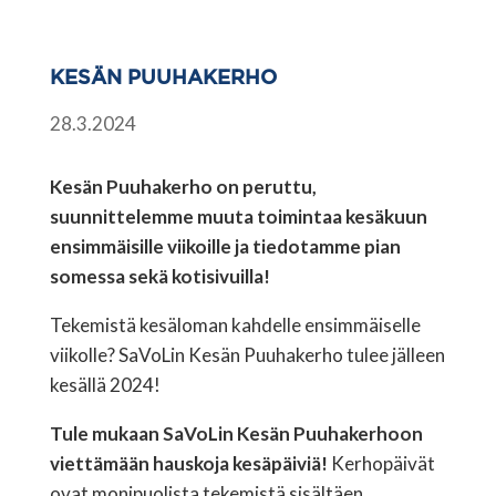
KESÄN PUUHAKERHO
28.3.2024
Kesän Puuhakerho on peruttu,
suunnittelemme muuta toimintaa kesäkuun
ensimmäisille viikoille ja tiedotamme pian
somessa sekä kotisivuilla!
Tekemistä kesäloman kahdelle ensimmäiselle
viikolle? SaVoLin Kesän Puuhakerho tulee jälleen
kesällä 2024!
Tule mukaan SaVoLin Kesän Puuhakerhoon
viettämään hauskoja kesäpäiviä!
Kerhopäivät
ovat monipuolista tekemistä sisältäen