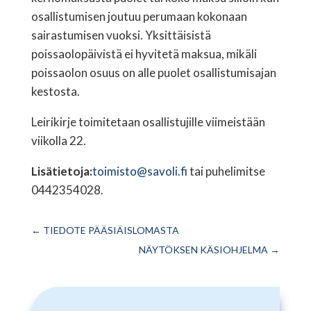
osallistumisen joutuu perumaan kokonaan
sairastumisen vuoksi. Yksittäisistä
poissaolopäivistä ei hyvitetä maksua, mikäli
poissaolon osuus on alle puolet osallistumisajan
kestosta.
​Leirikirje toimitetaan osallistujille viimeistään
viikolla 22.
Lisätietoja:
toimisto@savoli.fi
tai puhelimitse
0442354028.
←
TIEDOTE PÄÄSIÄISLOMASTA
NÄYTÖKSEN KÄSIOHJELMA
→